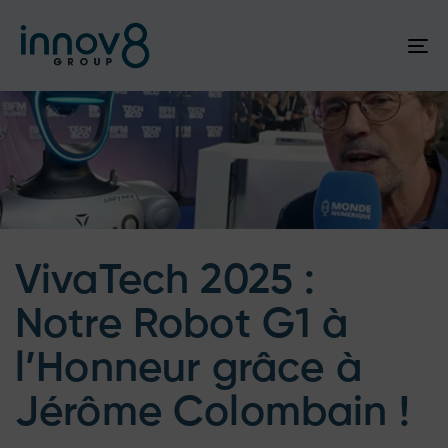
To
na
Author
Published
Published
on:
in:
VivaTech 2025 :
Notre Robot G1 à
l’Honneur grâce à
Jérôme Colombain !