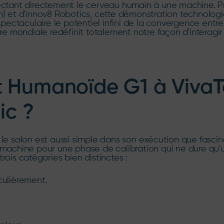
nectant directement le cerveau humain à une machine. 
et d'innov8 Robotics, cette démonstration technologi
spectaculaire le potentiel infini de la convergence entre
 mondiale redéfinit totalement notre façon d'interagir
t Humanoïde G1 à VivaT
ic ?
 le salon est aussi simple dans son exécution que fasci
 la machine pour une phase de calibration qui ne dure qu'
rois catégories bien distinctes :
culièrement.