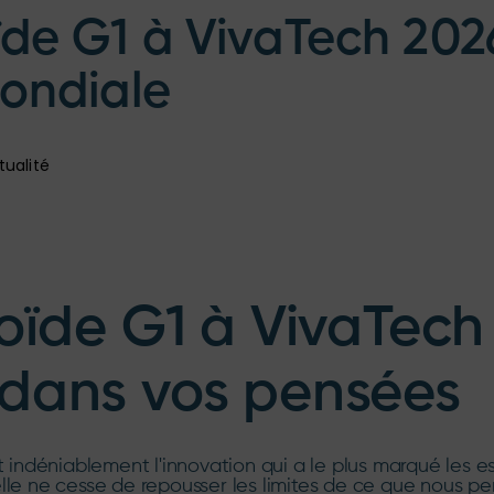
e G1 à VivaTech 2026
ondiale
tualité
ïde G1 à VivaTech
t dans vos pensées
 indéniablement l'innovation qui a le plus marqué les es
icielle ne cesse de repousser les limites de ce que nous 