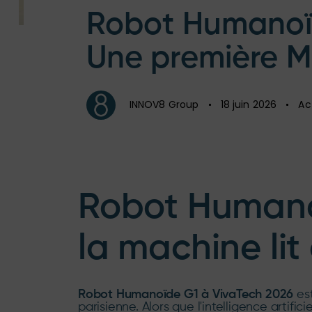
on:
in:
Robot Humanoïd
Une première M
INNOV8 Group
18 juin 2026
Ac
Robot Humano
la machine li
Robot Humanoïde G1 à VivaTech 2026
est
parisienne. Alors que l'intelligence artif