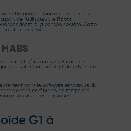
ive sur cette pensée. Quelques secondes
part de l'utilisateur, le
Robot
correspondante à la pensée secrète. Cette
rnalistes sans voix.
r HABS
e sur une interface cerveau-machine
ui nécessitent des implants lourds, cette
 directement dans le software embarqué du
réter ces ondes cérébrales en temps réel.
les ou visuelles classiques : il
noïde G1 à