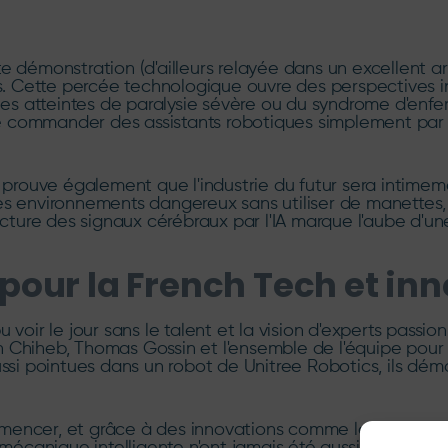
 démonstration (d'ailleurs relayée dans un excellent art
les. Cette percée technologique ouvre des perspectives
onnes atteintes de paralysie sévère ou du syndrome d'e
 commander des assistants robotiques simplement par l
prouve également que l'industrie du futur sera intimeme
es environnements dangereux sans utiliser de manettes,
ecture des signaux cérébraux par l'IA marque l'aube d'un
 pour la French Tech et in
oir le jour sans le talent et la vision d'experts passionné
 Chiheb, Thomas Gossin et l'ensemble de l'équipe pour 
ssi pointues dans un robot de Unitree Robotics, ils démon
mmencer, et grâce à des innovations comme le
Robot Hu
mécanique intelligente n'ont jamais été aussi poreuses. L'a