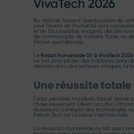
VivaTech 2026
Au-delà de l'aspect spectaculaire de cette
pour l'avenir de l'humanité sont colossa
et de l'accessibilité. Imaginez des pers
de communiquer de manière fluide, ou de
tâches quotidiennes.
Le
Robot Humanoïde G1 à VivaTech 2026
ce soit pour piloter des machines dans d
décision dans des secteurs critiques, la l
Une réussite totale
Cette première mondiale n'aurait jamais pu v
chaleureusement Olivier Locufier, Othman
réussissant à intégrer des technologies au
French Tech sur la scène internationale.
La révolution humanoïde ne fait que co
frontières entre la biologie humaine et la 