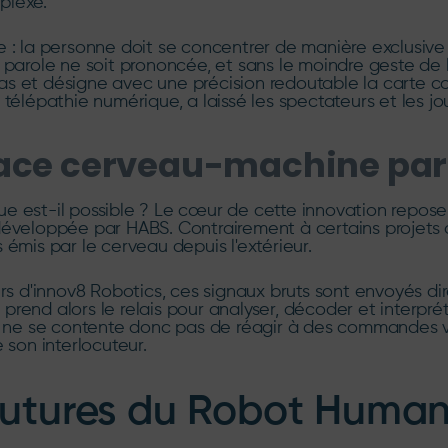
plexe.
laire : la personne doit se concentrer de manière exclus
parole ne soit prononcée, et sans le moindre geste de la 
ras et désigne avec une précision redoutable la carte 
télépathie numérique, a laissé les spectateurs et les jou
erface cerveau-machine pa
e est-il possible ? Le cœur de cette innovation repos
éveloppée par HABS. Contrairement à certains projets q
émis par le cerveau depuis l'extérieur.
eurs d'innov8 Robotics, ces signaux bruts sont envoyés
le prend alors le relais pour analyser, décoder et interp
ne se contente donc pas de réagir à des commandes voca
 son interlocuteur.
 futures du Robot Huma