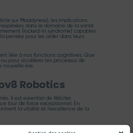
icle sur Maddyness), les implications
 inespérées dans le domaine de la santé
nfermement (locked-in syndrome) capables
a pensée pour les aider dans leurs
nt liée à nos fonctions cognitives. Que
 ou pour accélérer les processus de
e nouvelle ère.
nov8 Robotics
s. Il est essentiel de féliciter
ce tour de force exceptionnel. En
trent la vitalité et l'excellence de la
manoïde G1 à VivaTech 2026
, les
venir s'écrit aujourd'hui, et il se