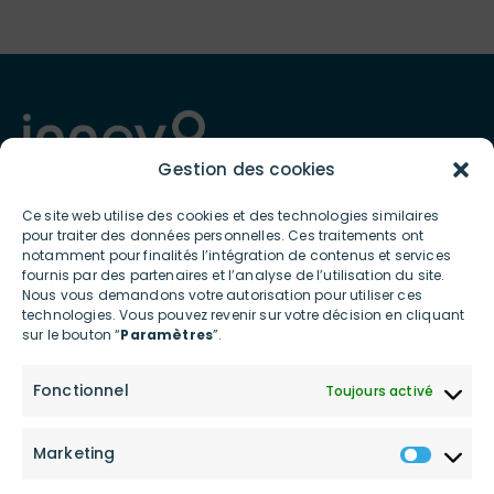
Gestion des cookies
Ce site web utilise des cookies et des technologies similaires
pour traiter des données personnelles. Ces traitements ont
Présent depuis 2012 en France et à l’international, INNOV8 GROUP
notamment pour finalités l’intégration de contenus et services
est spécialiste de l’écosystème digital et connecté et met à
fournis par des partenaires et l’analyse de l’utilisation du site.
disposition des professionnels et des particuliers des services et
produits ultra-innovants contribuant à la transition écologique
Nous vous demandons votre autorisation pour utiliser ces
et posant les bases d’une consommation digitale bas carbone.
technologies. Vous pouvez revenir sur votre décision en cliquant
sur le bouton “
Paramètres
”.
LIENS UTILES
Fonctionnel
Toujours activé
Accueil
Actualités
Marketing
Le groupe
Shop