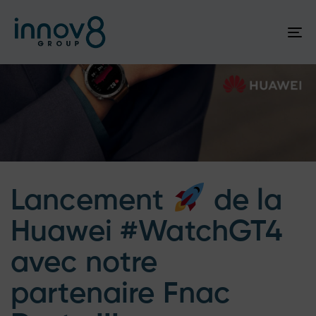
To
na
Author
Published
Published
on:
in:
Lancement
de la
Huawei #WatchGT4
avec notre
partenaire Fnac