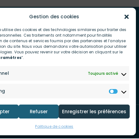
Gestion des cookies
 utilise des cookies et des technologies similaires pour traiter des
rsonnelles. Ces traitements ont notamment pour finalités
on de contenus et services fournis par des partenaires et l’analyse
Actualités
ation du site. Nous vous demandons votre autorisation pour utiliser
ogies. Vous pouvez revenir sur votre décision en cliquant sur le
Shop
aramètres
”.
Contactez-nous
nnel
Toujours activé
Investors
ng
pter
Refuser
Enregistrer les préférences
© Copyright 2026 innov8 Group
Politique de cookies