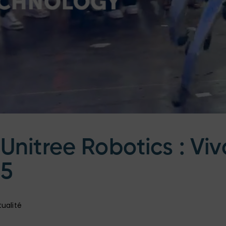
Unitree Robotics : Viv
25
ualité