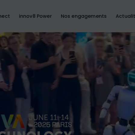
nect
innov8 Power
Nos engagements
Actuali