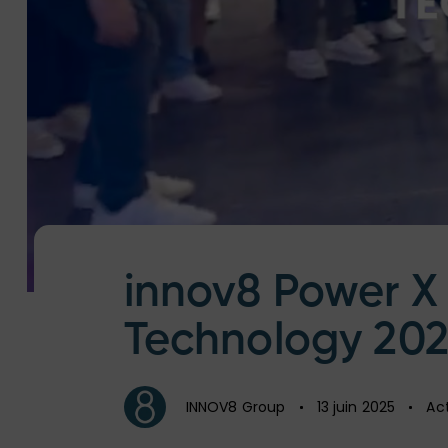
Author
Published
Published
on:
in:
innov8 Power X 
Technology 20
INNOV8 Group
13 juin 2025
Act