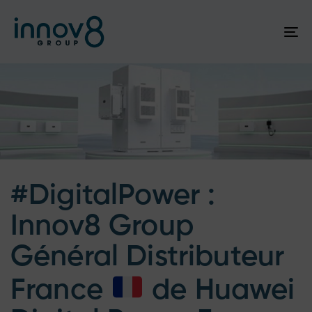
To
na
Author
Published
Published
on:
in:
#DigitalPower :
Innov8 Group
Général Distributeur
France
de Huawei