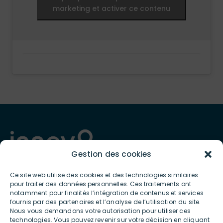
marketing et activer ce contenu
Gestion des cookies
Ce site web utilise des cookies et des technologies similaires
pour traiter des données personnelles. Ces traitements ont
Présent depuis 2012 en France et à l’international, INNOV8 GROUP
notamment pour finalités l’intégration de contenus et services
est spécialiste de l’écosystème digital et connecté et met à
fournis par des partenaires et l’analyse de l’utilisation du site.
disposition des professionnels et des particuliers des services et
Nous vous demandons votre autorisation pour utiliser ces
produits ultra-innovants contribuant à la transition écologique
technologies. Vous pouvez revenir sur votre décision en cliquant
et posant les bases d’une consommation digitale bas carbone.