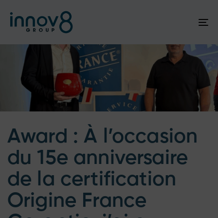
To
na
Author
Published
Published
on:
in:
Award : À l’occasion
du 15e anniversaire
de la certification
Origine France