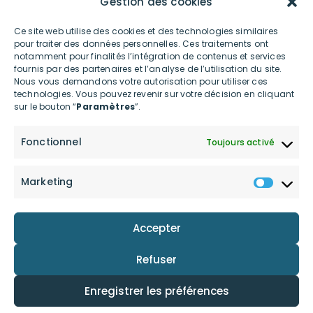
Gestion des cookies
Ce site web utilise des cookies et des technologies similaires
pour traiter des données personnelles. Ces traitements ont
Présent depuis 2012 en France et à l’international, INNOV8 GROUP
notamment pour finalités l’intégration de contenus et services
est spécialiste de l’écosystème digital et connecté et met à
fournis par des partenaires et l’analyse de l’utilisation du site.
disposition des professionnels et des particuliers des services et
Nous vous demandons votre autorisation pour utiliser ces
produits ultra-innovants contribuant à la transition écologique
technologies. Vous pouvez revenir sur votre décision en cliquant
et posant les bases d’une consommation digitale bas carbone.
sur le bouton “
Paramètres
”.
LIENS UTILES
Fonctionnel
Toujours activé
Accueil
Actualités
Marketing
Le groupe
Shop
innov8 Connect
Contactez-nous
Accepter
innov8 Power
Investors
Nos engagements
Refuser
Enregistrer les préférences