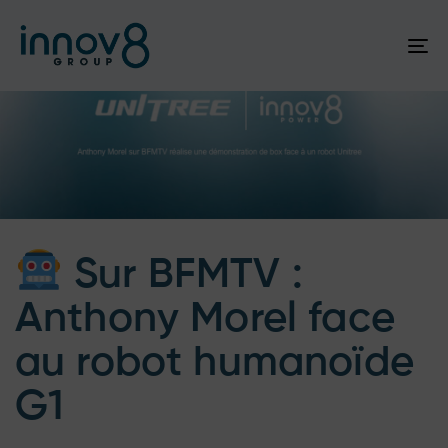
To
na
Author
Published
Published
on:
in:
Sur BFMTV :
Anthony Morel face
au robot humanoïde
G1