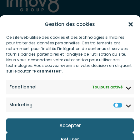
Gestion des cookies
Présent depuis 2012 en France et à l’international, INNOV8 GROUP
est spécialiste de l’écosystème digital et connecté et met à
Ce site web utilise des cookies et des technologies similaires
disposition des professionnels et des particuliers des services et
pour traiter des données personnelles. Ces traitements ont
produits ultra-innovants contribuant à la transition écologique
notamment pour finalités l’intégration de contenus et services
et posant les bases d’une consommation digitale bas carbone.
fournis par des partenaires et l’analyse de l’utilisation du site.
Nous vous demandons votre autorisation pour utiliser ces
technologies. Vous pouvez revenir sur votre décision en cliquant
LIENS UTILES
sur le bouton “
Paramètres
”.
Accueil
Actualités
Fonctionnel
Toujours activé
Le groupe
Shop
innov8 Connect
Contactez-nous
Marketing
innov8 Power
Investors
Nos engagements
Accepter
Refuser