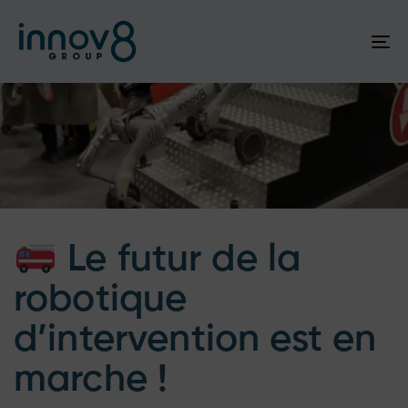
To
na
Author
Published
Published
on:
in:
Le futur de la
robotique
d’intervention est en
marche !