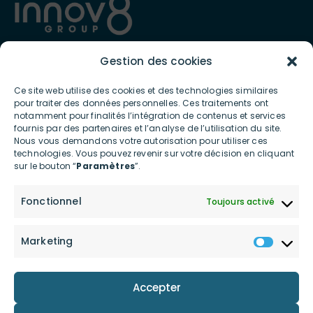
Gestion des cookies
Présent depuis 2012 en France et à l’international, INNOV8 GROUP
est spécialiste de l’écosystème digital et connecté et met à
Ce site web utilise des cookies et des technologies similaires
disposition des professionnels et des particuliers des services et
pour traiter des données personnelles. Ces traitements ont
produits ultra-innovants contribuant à la transition écologique
notamment pour finalités l’intégration de contenus et services
et posant les bases d’une consommation digitale bas carbone.
fournis par des partenaires et l’analyse de l’utilisation du site.
Nous vous demandons votre autorisation pour utiliser ces
technologies. Vous pouvez revenir sur votre décision en cliquant
LIENS UTILES
sur le bouton “
Paramètres
”.
Accueil
Actualités
Fonctionnel
Toujours activé
Le groupe
Shop
innov8 Connect
Contactez-nous
Marketing
innov8 Power
Investors
Nos engagements
Accepter