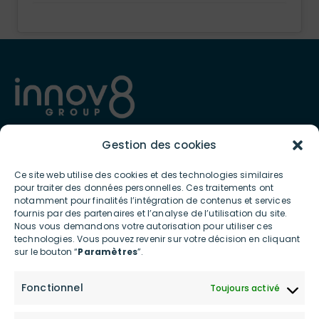
Gestion des cookies
Présent depuis 2012 en France et à l’international, INNOV8 GROUP
est spécialiste de l’écosystème digital et connecté et met à
Ce site web utilise des cookies et des technologies similaires
disposition des professionnels et des particuliers des services et
pour traiter des données personnelles. Ces traitements ont
produits ultra-innovants contribuant à la transition écologique
notamment pour finalités l’intégration de contenus et services
et posant les bases d’une consommation digitale bas carbone.
fournis par des partenaires et l’analyse de l’utilisation du site.
Nous vous demandons votre autorisation pour utiliser ces
technologies. Vous pouvez revenir sur votre décision en cliquant
LIENS UTILES
sur le bouton “
Paramètres
”.
Accueil
Actualités
Fonctionnel
Toujours activé
Le groupe
Shop