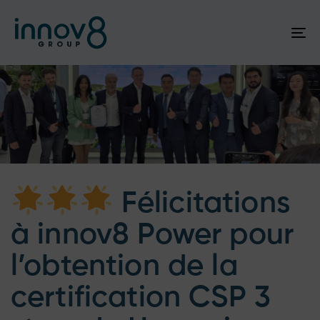
To
na
Author
Published
Published
on:
in:
Félicitations
à innov8 Power pour
l’obtention de la
certification CSP 3