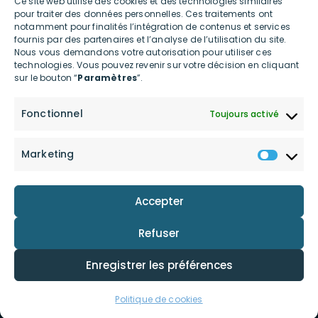
Ce site web utilise des cookies et des technologies similaires
pour traiter des données personnelles. Ces traitements ont
Présent depuis 2012 en France et à l’international, INNOV8 GROUP
notamment pour finalités l’intégration de contenus et services
est spécialiste de l’écosystème digital et connecté et met à
fournis par des partenaires et l’analyse de l’utilisation du site.
disposition des professionnels et des particuliers des services et
Nous vous demandons votre autorisation pour utiliser ces
produits ultra-innovants contribuant à la transition écologique
technologies. Vous pouvez revenir sur votre décision en cliquant
et posant les bases d’une consommation digitale bas carbone.
sur le bouton “
Paramètres
”.
LIENS UTILES
Fonctionnel
Toujours activé
Accueil
Actualités
Marketing
Le groupe
Shop
innov8 Connect
Contactez-nous
Accepter
innov8 Power
Investors
Nos engagements
Refuser
Enregistrer les préférences
Mentions Légales
Politique de confidentialité
Politique de cookies